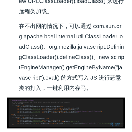
ew URLClassLoader().loadClass()
来进行
远程类加载。
在不出网的情况下，可以通过
com.sun.or
g.apache.bcel.internal.util.ClassLoader.lo
adClass()
、
org.mozilla.ja vasc ript.Definin
gClassLoader().defineClass()
、
new sc rip
tEngineManager().getEngineByName("ja
vasc ript").eval()
的方式写入 JS 进行恶意
类的打入，一键利用内存马。