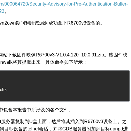
com/000064720/Security-Advisory-for-Pre-Authentication-Buffer-
23
。
wn2own
期间利用该漏洞成功拿下
R6700v3
设备的。
网站下载固件映像
R6700v3-V1.0.4.120_10.0.91.zip
。该固件映
inwalk
将其提取出来，具体命令如下所示：
binwalk -e R6700v3-V1.0.4.120_10.0.91.chk 
其中包含本报告中所涉及的各个文件。
B
服务器复制到
U
盘上面，然后将其插入到
R6700v3
设备上。之
到目标设备的
telnet
会话，并将
GDB
服务器附加到目标
upnpd
进