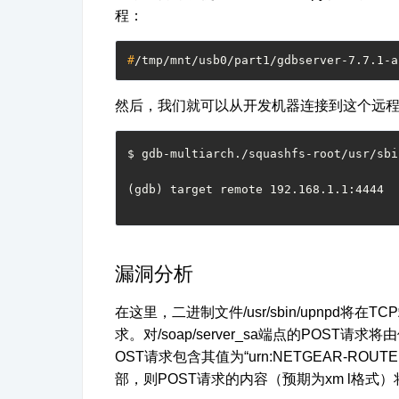
程：
#
/tmp/mnt/usb0/part1/gdbserver-7.7.1-a
然后，我们就可以从开发机器连接到这个远
$ gdb-multiarch./squashfs-root/usr/sbi
(gdb) target remote 192.168.1.1:4444
漏洞分析
在这里，二进制文件
/usr/sbin/upnpd
将在
TCP
求。对
/soap/server_sa
端点的
POST
请求将由
OST
请求包含其值为“
urn:NETGEAR-ROUTER:s
部，则
POST
请求的内容（预期为
xm l
格式）