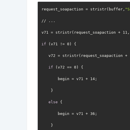
request_soapaction = stristr(buffer,
"S
// ...
v71 = stristr(request_soapaction + 11,
if
 (v71 != 0) {
   v72 = stristr(request_soapaction + 
if
 (v72 == 0) {
       begin = v71 + 14;
    }
else
 {
       begin = v71 + 36;
    }