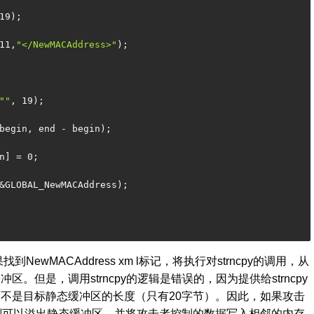
19);
11,
"</NewMACAddress>"
);
""
, 19);
begin, end - begin);
n] = 0;
&GLOBAL_NewMACAddress);
果找到
NewMACAddress xm l
标记，将执行对
strncpy
的调用，从
缓冲区。但是，调用
strncpy
的逻辑是错误的，因为提供给
strncpy
而不是目标静态缓冲区的长度（只有
20
字节）。因此，如果攻击
则可以溢出静态缓冲区，并将攻击者控制的数据写入相邻的内存