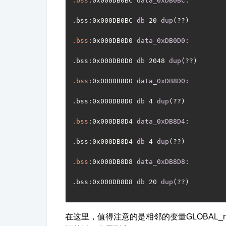
.bss
:0x000DB0BC
data_0xDB0BC
:
.bss
:0x000DB0BC
db
 20 
dup
(??)
.bss
:0x000DB0D0
data_0xDB0D0
:
.bss
:0x000DB0D0
db
 2048 
dup
(??)
.bss
:0x000DB8D0
data_0xDB8D0
:
.bss
:0x000DB8D0
db
 4 
dup
(??)
.bss
:0x000DB8D4
data_0xDB8D4
:
.bss
:0x000DB8D4
db
 4 
dup
(??)
.bss
:0x000DB8D8
data_0xDB8D8
:
.bss
:0x000DB8D8
db
 20 
dup
(??)
在这里，值得注意的是相邻的变量
GLOBAL_n