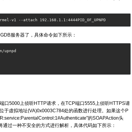
rmel-v1 --attach 192.168.1.1:4444PID_OF_UPNPD 
程
GDB
服务器了，具体命令如下所示：
n/upnpd
端口
5000
上侦听
HTTP
请求，在
TCP
端口
5555
上侦听
HTTPS
请
位于虚拟地址
(VA)0x0003C784
处的函数进行处理。如果这个
P
ervice:ParentalControl:1#Authenticate
”的
SOAPAction
头
将通过一种不安全的方式进行解析，具体代码如下所示：