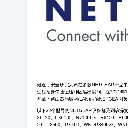
最近，安全研究人员在多款
NETGEAR
产品中
远程预身份验证缓冲区溢出漏洞。在
2021
年
1
举拿下路由器局域网
(LAN)
端的
NETGEARR6
以下
22
个型号的
NETGEAR
设备都受到该漏
X6120
、
EX6130
、
R7100LG
、
R6400
、
R64
00
、
R8500
、
RS400
、
WNDR3400v3
、
WNR