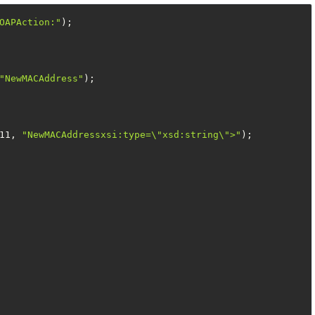
OAPAction:"
);
"NewMACAddress"
);
11, 
"NewMACAddressxsi:type=\"xsd:string\">"
);