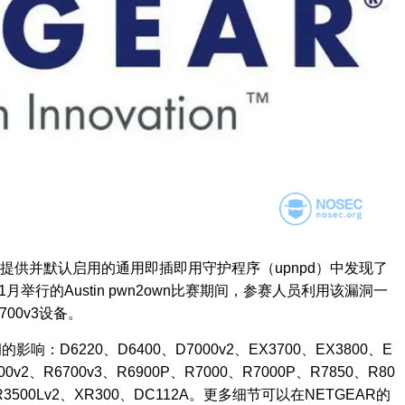
提供并默认启用的通用即插即用守护程序（
upnpd
）中发现了
1
月举行的
Austin pwn2own
比赛期间，参赛人员利用该漏洞一
700v3
设备。
洞的影响：
D6220
、
D6400
、
D7000v2
、
EX3700
、
EX3800
、
E
00v2
、
R6700v3
、
R6900P
、
R7000
、
R7000P
、
R7850
、
R80
3500Lv2
、
XR300
、
DC112A
。更多细节可以在
NETGEAR
的