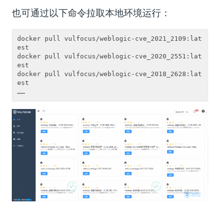
也可通过以下命令拉取本地环境运行：
docker pull vulfocus/weblogic-cve_2021_2109:lat
est
docker pull vulfocus/weblogic-cve_2020_2551:lat
est
docker pull vulfocus/weblogic-cve_2018_2628:lat
est
……