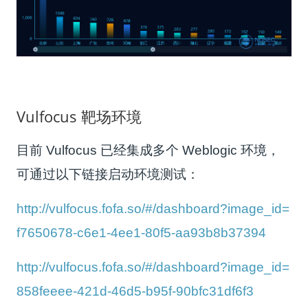
Vulfocus 靶场环境
目前 Vulfocus 已经集成多个 Weblogic 环境，
可通过以下链接启动环境测试：
http://vulfocus.fofa.so/#/dashboard?image_id=
f7650678-c6e1-4ee1-80f5-aa93b8b37394
http://vulfocus.fofa.so/#/dashboard?image_id=
858feeee-421d-46d5-b95f-90bfc31df6f3