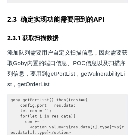
2.3 确定实现功能需要用到的API
2.3.1 获取扫描数据
添加队列需要用户自定义扫描信息，因此需要获
取
Goby
内置的端口信息、
POC
信息以及扫描序
列信息，要用到
getPortList
，
getVulnerabilityLi
st
，
getOrderList
goby.getPortList().then((res)=>{

    config.port = res.data;

    let con = ``;

    for(let i in res.data){

      con += `

        <option value="${res.data[i].type}">${r
es.data[i].type}</option>
