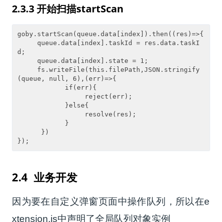
2.3.3
开始扫描
startScan
goby.startScan(queue.data[index]).then((res)=>{

     queue.data[index].taskId = res.data.taskI
d;

     queue.data[index].state = 1;

     fs.writeFile(this.filePath,JSON.stringify
(queue, null, 6),(err)=>{

            if(err){

                 reject(err);

            }else{

                 resolve(res);

            }

      })

});
2.4
业务开发
因为要在自定义弹窗页面中操作队列，所以在
e
xtension.js
中声明了全局队列对象实例