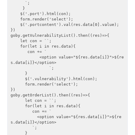
      `;

     }

    $('.port').html(con);

    form.render('select');

    $('.portcontent').val(res.data[0].value);

})

goby.getVulnerabilityList().then((res)=>{

    let con = ``;

    for(let i in res.data){

       con += `

            <option value="${res.data[i]}">${re
s.data[i]}</option>

                `;

      }

      $('.vulnerability').html(con);

      form.render('select');

})

goby.getOrderList().then((res)=>{

      let con = ``;

      for(let i in res.data){

         con += `

           <option value="${res.data[i]}">${re
s.data[i]}</option>

         `;

      }
