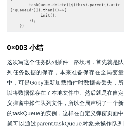
        taskQueue.delete([$(this).parent().attr
('queueId')]).then(()=>{

             init();

        });

    })
0×003 小结
这次写这个任务队列插件一路坎坷，首先就是队
列任务数据的保存，本来准备保存在全局变量
中，可是
Goby
重新加载插件时数据会丢失，所
以将数据保存在了本地文件中。然后就是在自定
义弹窗中操作队列文件，所以全局声明了一个新
的
taskQueue
的实例，这样在自定义弹窗页面中
就可以通过
parent.taskQueue
对象来操作队列