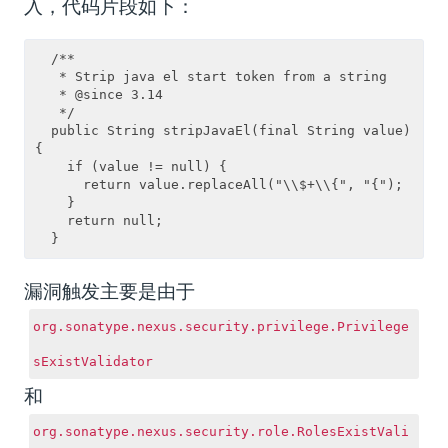
入，代码片段如下：
  /**

   * Strip java el start token from a string

   * @since 3.14

   */

  public String stripJavaEl(final String value) 
{

    if (value != null) {

      return value.replaceAll("\\$+\\{", "{");

    }

    return null;

漏洞触发主要是由于
org.sonatype.nexus.security.privilege.Privilege
sExistValidator
和
org.sonatype.nexus.security.role.RolesExistVali