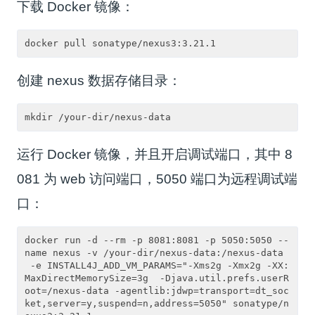
下载 Docker 镜像：
创建 nexus 数据存储目录：
运行 Docker 镜像，并且开启调试端口，其中 8
081 为 web 访问端口，5050 端口为远程调试端
口：
docker run -d --rm -p 8081:8081 -p 5050:5050 --
name nexus -v /your-dir/nexus-data:/nexus-data
 -e INSTALL4J_ADD_VM_PARAMS="-Xms2g -Xmx2g -XX:
MaxDirectMemorySize=3g  -Djava.util.prefs.userR
oot=/nexus-data -agentlib:jdwp=transport=dt_soc
ket,server=y,suspend=n,address=5050" sonatype/n