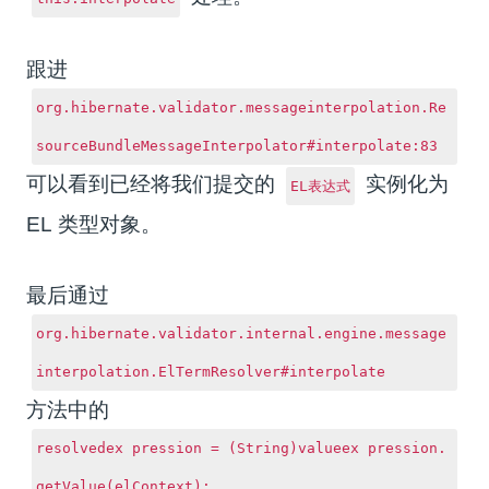
跟进
org.hibernate.validator.messageinterpolation.Re
sourceBundleMessageInterpolator#interpolate:83
可以看到已经将我们提交的
实例化为
EL表达式
EL 类型对象。
最后通过
org.hibernate.validator.internal.engine.message
interpolation.ElTermResolver#interpolate
方法中的
resolvedex pression = (String)valueex pression.
getValue(elContext);