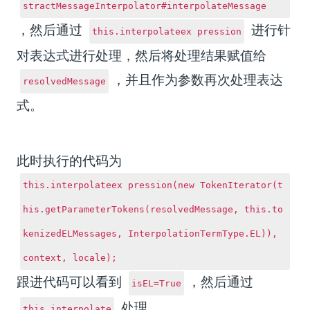
stractMessageInterpolator#interpolateMessage
，然后通过
进行针
this.interpolateex pression
对表达式进行处理，然后将处理结果赋值给
，并且作为参数再次处理表达
resolvedMessage
式。
此时执行的代码为
this.interpolateex pression(new TokenIterator(t
his.getParameterTokens(resolvedMessage, this.to
kenizedELMessages, InterpolationTermType.EL)),
context, locale);
跟进代码可以看到
，然后通过
isEL=True
处理。
this.interpolate