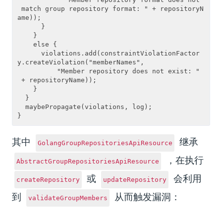
 match group repository format: " + repositoryN
ame));

      }

    }

    else {

      violations.add(constraintViolationFactor
y.createViolation("memberNames",

          "Member repository does not exist: "
 + repositoryName));

    }

  }

  maybePropagate(violations, log);

其中
继承
GolangGroupRepositoriesApiResource
，在执行
AbstractGroupRepositoriesApiResource
或
会利用
createRepository
updateRepository
到
从而触发漏洞：
validateGroupMembers