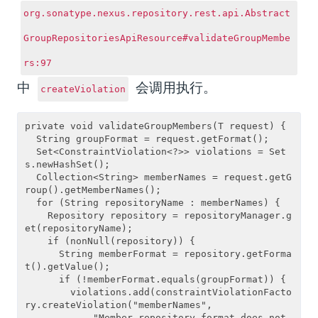
org.sonatype.nexus.repository.rest.api.Abstract
GroupRepositoriesApiResource#validateGroupMembe
rs:97
中
会调用执行。
createViolation
private void validateGroupMembers(T request) {

  String groupFormat = request.getFormat();

  Set<ConstraintViolation<?>> violations = Set
s.newHashSet();

  Collection<String> memberNames = request.getG
roup().getMemberNames();

  for (String repositoryName : memberNames) {

    Repository repository = repositoryManager.g
et(repositoryName);

    if (nonNull(repository)) {

      String memberFormat = repository.getForma
t().getValue();

      if (!memberFormat.equals(groupFormat)) {

        violations.add(constraintViolationFacto
ry.createViolation("memberNames",

            "Member repository format does not