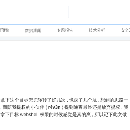
洞预警
专题报告
技术分析
安全
数据泄露
拿下这个目标兜兜转转了好几次 , 也踩了几个坑 , 想到的思路一
, 而陪我提权的小伙伴 (
r4v3n
) 提到通宵最终还是放弃提权 , 我
标 webshell 权限的时候感觉是真的爽 , 所以记下此文做