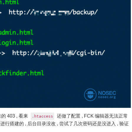
 403 , 看来
还做了配置 , FCK 编辑器无法正常
.htaccess
s 进行搭建的 , 后台目录没改 , 尝试了几次密码还是没进入 , 验证