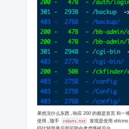
果然没什么东西 , 响应 200 的都是首页 和一堆的
使用 , 随手
发现是使用 shlcm
robots.txt
码比较简单后面可能会考虑爆破后台