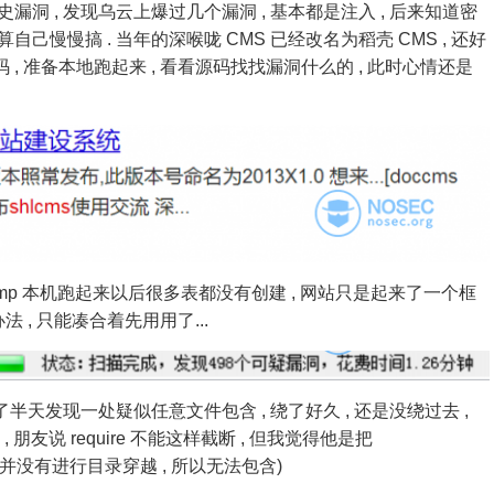
漏洞 , 发现乌云上爆过几个漏洞 , 基本都是注入 , 后来知道密
己慢慢搞 . 当年的深喉咙 CMS 已经改名为稻壳 CMS , 还好
码 , 准备本地跑起来 , 看看源码找找漏洞什么的 , 此时心情还是
mp 本机跑起来以后很多表都没有创建 , 网站只是起来了一个框
 , 无法使用 , 进不了后台... 但没办法 , 只能凑合着先用用了...
了半天发现一处疑似任意文件包含 , 绕了好久 , 还是没绕过去 ,
 朋友说 require 不能这样截断 , 但我觉得他是把
没有进行目录穿越 , 所以无法包含)