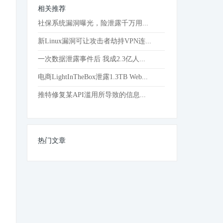
相关推荐
社保系统漏洞曝光，险泄露千万用...
新Linux漏洞可让攻击者劫持VPN连...
一次数据泄露事件后 我成2.3亿人...
电商LightInTheBox泄露1.3TB Web...
推特修复某API滥用所导致的信息...
热门文章