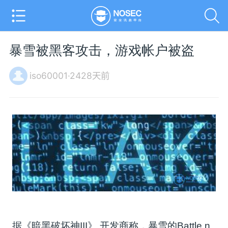
暴雪被黑客攻击，游戏帐户被盗
iso60001·2428天前
据《暗黑破坏神III》 开发商称，暴雪的Battle.n