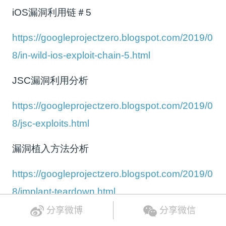
iOS漏洞利用链＃5
https://googleprojectzero.blogspot.com/2019/0
8/in-wild-ios-exploit-chain-5.html
JSC漏洞利用分析
https://googleprojectzero.blogspot.com/2019/0
8/jsc-exploits.html
漏洞植入方法分析
https://googleprojectzero.blogspot.com/2019/0
8/implant-teardown.html
分享微博
分享微信