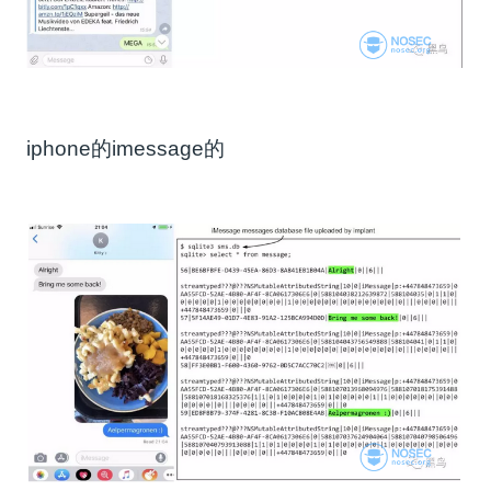
iphone的imessage的