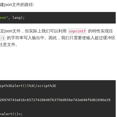
json文件的路径:
son"
json文件，但实际上我们可以利用
的特性实现任
snprintf
的字符串写入输出中。因此，我们只需要使输入超过缓冲区
-1
任意文件。
ipt%3Ealert(
1
)%3C/script%3E

26970743a616c65727428646f63756d656e742e646f6d61696e29

=alert(
1