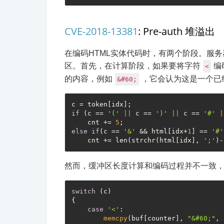
CVE-2018-13381
: Pre-auth 堆溢出
在编码HTML实体代码时，有两个阶段。服
区。首先，在计算阶段，如果要将字符
编
<
的内容，例如
，它会认为这是一个已
&#60;
if
 (c == 
'('
||
 c == 
')'
||
 c == 
'#'
|
    cnt += 
5
else
if
(c == 
'&'
 && html[idx+
1
] == 
'#'
    cnt += len(strchr(html[idx], 
';'
然而，缓冲区长度计算和编码过程并不一致
switch
 (c)

{

case
'<'
:

memcpy
(buf[counter], 
"&#60;"
, 