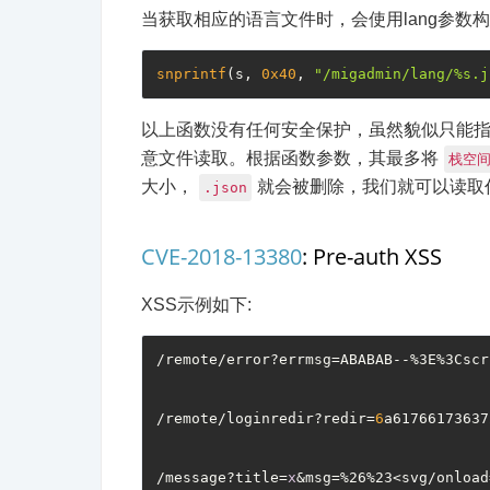
当获取相应的语言文件时，会使用lang参数构建
snprintf
(s, 
0x40
, 
"/migadmin/lang/%s.j
以上函数没有任何安全保护，虽然貌似只能指定
意文件读取。根据函数参数，其最多将
栈空间
大小，
就会被删除，我们就可以读取
.json
CVE-2018-13380
: Pre-auth XSS
XSS示例如下:
/remote/error?errmsg=ABABAB--%3E%3Cscr
/remote/loginredir?redir=
6
a61766173637
/message?title=
x
&msg=%26%23<svg/onload