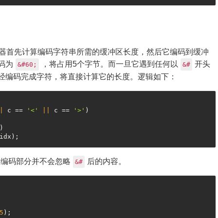
务器首先计算编码字符串所需的缓冲区长度，然后它编码到缓冲
码为
，将占用5个字节。而一旦它遇到任何以
开头
&#60;
&#
经编码完成字符，将直接计算它的长度。逻辑如下：
|
 c == 
'<'
||
 c == 
'>'
)

)

，编码部分并不会忽略
后的内容。
&#
5
);
