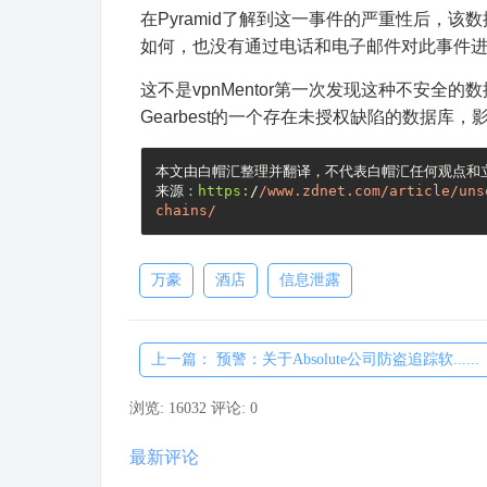
在Pyramid了解到这一事件的严重性后，
如何，也没有通过电话和电子邮件对此事件
这不是vpnMentor第一次发现这种不安
Gearbest的一个存在未授权缺陷的数据库，
本文由白帽汇整理并翻译，不代表白帽汇任何观点和立
来源：
https:
/
/www.zdnet.com/article
/uns
chains/
万豪
酒店
信息泄露
上一篇： 预警：关于Absolute公司防盗追踪软......
浏览: 16032
评论: 0
最新评论