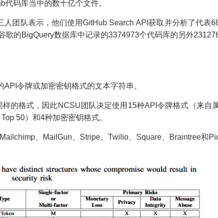
ub代码库当中的数十亿个文件。
队表示，他们使用GitHub Search API获取并分析了代表6
歌的BigQuery数据库中记录的3374973个代码库的另外23127
API令牌或加密密钥格式的文本字符串。
样的格式，因此NCSU团队决定使用15种API令牌格式（来自
 Top 50）和4种加密密钥格式。
himp、MailGun、Stripe、Twilio、Square、Braintree和Pi