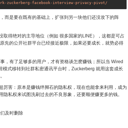
rk-zuckerberg-facebook-interview-privacy-pivot/
大转弯，而是要在既有的基础上，扩张到另一块他们还没攻下的阵
都还没取得绝对的主导地位（例如 很多国家的LINE），这都是可占
来说，原先的公开社群平台已经接近极限，如果还要成长，就势必得
，有了足够多的用户，才有资格谈怎麽赚钱；所以当 Wired
经营模式移转到社群私密通讯平台时，Zuckerberg 就用这套成长
说。
 真的超厉害：原本是赚钱绊脚石的隐私权，现在也能拿来利用，成为
在不但用隐私权来试图洗刷过去的不良形象，还要顺便赚更多的钱。
们及时删除