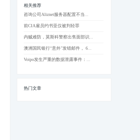
相关推荐
咨询公司Aliznet服务器配置不当...
前CIA雇员约书亚仅被判轻罪
内贼难防，莫斯科警察出售面部识...
澳洲国民银行“意外”发错邮件， 6...
Voipo发生严重的数据泄露事件：...
热门文章