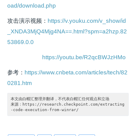
oad/download.php
攻击演示视频：
https://v.youku.com/v_show/id
_XNDA3MjQ4Mjg4NA==.html?spm=a2hzp.82
53869.0.0
https://youtu.be/R2qcBWJzHMo
参考：
https://www.cnbeta.com/articles/tech/82
0281.htm
本文由白帽汇整理并翻译，不代表白帽汇任何观点和立场

来源：https://research.checkpoint.com/extracting