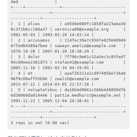
ded               |

+----+--------------+--------------------------
----------------+-----------------------------+
------------+---------------------+

|  1 | alias        | a45d4e080fc185dfa223aea3d
0c371b6cc180a37 | veronica80@example.org      | 
1981-05-03 | 1993-03-20 14:03:14 |

|  2 | accusamus    | 114fec39a7c9567e8250409d4
67fed64389a7bee | sawayn.amelie@example.com   | 
1979-10-28 | 2007-01-20 18:38:29 |

|  3 | dolor        | 7f796c9e61c32a5ec3c85fed7
94c00eee2381d73 | stefan41@example.com        | 
2005-11-16 | 1992-02-16 04:19:05 |

|  4 | et           | aaaf2b311a1cd97485be716a8
96f9c09aff55b96 | zwalsh@example.com          | 
2015-07-22 | 2014-03-05 22:57:18 |

|  5 | voluptatibus | da16b4d9661c56bb448899d7b
6d30060da014446 | pattie.medhurst@example.net | 
1991-11-22 | 2005-12-04 20:38:41 |

+----+--------------+--------------------------
----------------+-----------------------------+
------------+---------------------+
