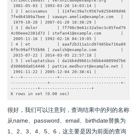
c371b6cc180a37 | veronica80@example.org      |
 1981-05-03 | 1993-03-20 14:03:14 |

| 2 | accusamus    | 114fec39a7c9567e8250409d46
7fed64389a7bee | sawayn.amelie@example.com   |
 1979-10-28 | 2007-01-20 18:38:29 |

| 3 | dolor        | 7f796c9e61c32a5ec3c85fed79
4c00eee2381d73 | stefan41@example.com        |
 2005-11-16 | 1992-02-16 04:19:05 |

| 4 | et           | aaaf2b311a1cd97485be716a89
6f9c09aff55b96 | zwalsh@example.com          |
 2015-07-22 | 2014-03-05 22:57:18 |

| 5 | voluptatibus | da16b4d9661c56bb448899d7b6
d30060da014446 | pattie.medhurst@example.net |
 1991-11-22 | 2005-12-04 20:38:41 |

+---+--------------+---------------------------
---------------+-----------------------------+-
-----------+---------------------+

很好，我们可以注意到，查询结果中的列的名称
从name、password、email、birthdate替换为
1、2、3、4、5、6，这主要是因为前面的查询