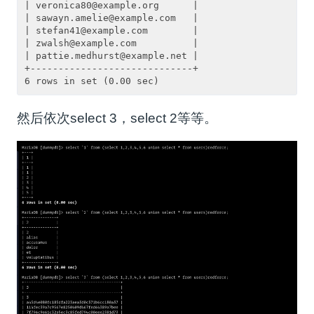
| veronica80@example.org      |

| sawayn.amelie@example.com   |

| stefan41@example.com        |

| zwalsh@example.com          |

| pattie.medhurst@example.net |

+-----------------------------+

然后依次select 3，select 2等等。