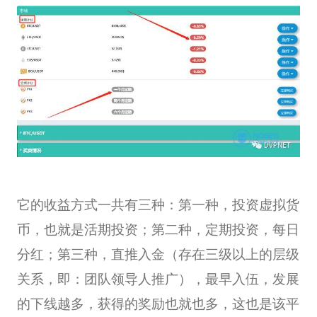
它的收益方式一共有三种：第一种，投资虚拟货
币，也就是活期投资；第二种，定期投资，每日
分红；第三种，直推入金（存在三级以上的层级
关系，即：团队领导人推广），最早入伍，发展
的下线越多，获得的奖励也就也多，这也是该平