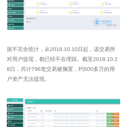
据不完全统计，从2018.10.10日起，该交易所
对用户提现，都已经不在理踩。截至2018.10.2
8日，共计796笔交易被搁置，约500多万的用
户资产无法提现。