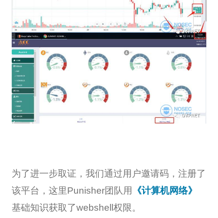
为了进一步取证，我们通过用户邀请码，注册了
该平台，这里Punisher团队用
《计算机网络》
基础知识获取了webshell权限。