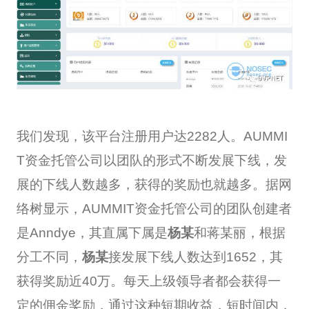
我们发现，该平台注册用户达2282人。AUMMI
T资金托管公司以团队的形式不断发展下线，发
展的下线人数越多，获得的奖励也就越多。据网
络树显示，AUMMIT资金托管公司的团队创建者
是Anndye，其直属下属是
杨某
和蒋某丽，根据
分工不同，
杨某
接发展下线人数达到1652，其
获得奖励近40万。每天上级领导者都会获得一
定的佣金奖励，通过这种短期收益，短时间内，