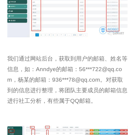
我们通过网站后台，获取到用户的邮箱、姓名等
信息，如：Anndye的邮箱：56***722@qq.co
m，杨某的邮箱：936***78@qq.com。对获取
到的信息进行整理，将团队主要成员的邮箱信息
进行社工分析，有些属于QQ邮箱。