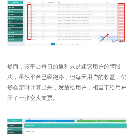
然而，该平台每日的返利只是迷惑用户的障眼
法，虽然平台已经跑路，但每天用户的收益，仍
然会定时计算出来，发放给用户，相当于给用户
开了一张空头支票。