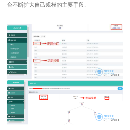
台不断扩大自己规模的主要手段。