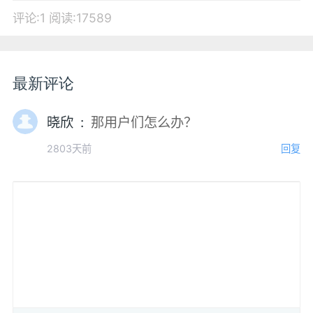
评论:1
阅读:17589
最新评论
晓欣 :
那用户们怎么办？
2803天前
回复