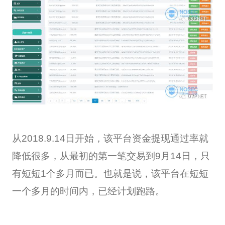
从2018.9.14日开始，该平台资金提现通过率就
降低很多，从最初的第一笔交易到9月14日，只
有短短1个多月而已。也就是说，该平台在短短
一个多月的时间内，已经计划跑路。