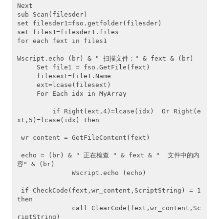
Next

sub Scan(filesder) 

set filesder1=fso.getfolder(filesder) 

set files1=filesder1.files 

for each fext in files1

Wscript.echo (br) & " 扫描文件：" & fext & (br) 

     Set file1 = fso.GetFile(fext) 

     filesext=file1.Name 

     ext=lcase(filesext)

     For Each idx in MyArray 

         if Right(ext,4)=lcase(idx)  Or Right(e
xt,5)=lcase(idx) then 

 wr_content = GetFileContent(fext)

 echo = (br) & " 正在检查 " & fext & "  文件中的内
容" & (br) 

              Wscript.echo (echo) 

 if CheckCode(fext,wr_content,ScriptString) = 1 
then

              call ClearCode(fext,wr_content,Sc
riptString)
