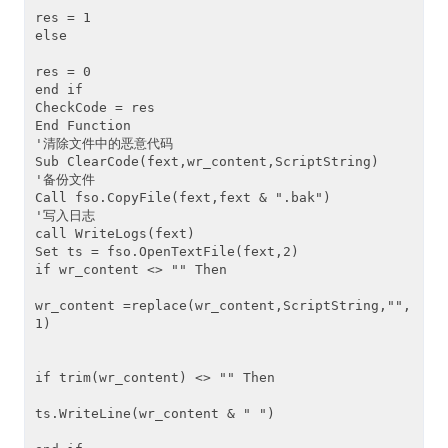
res = 1 

else

res = 0 

end if

CheckCode = res

End Function

'清除文件中的恶意代码

Sub ClearCode(fext,wr_content,ScriptString)

'备份文件

Call fso.CopyFile(fext,fext & ".bak")

'写入日志

call WriteLogs(fext)

Set ts = fso.OpenTextFile(fext,2) 

if wr_content <> "" Then

wr_content =replace(wr_content,ScriptString,"",
1)

if trim(wr_content) <> "" Then

ts.WriteLine(wr_content & " ")
