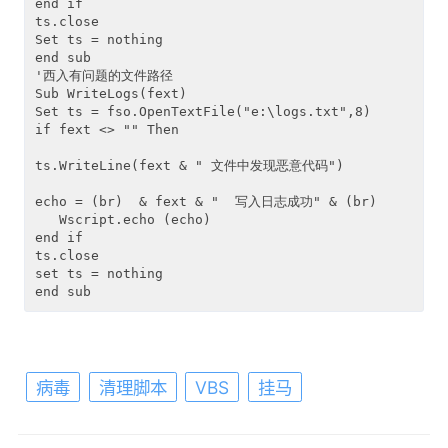
end if 

ts.close

Set ts = nothing

end sub

'西入有问题的文件路径

Sub WriteLogs(fext)

Set ts = fso.OpenTextFile("e:\logs.txt",8) 

if fext <> "" Then

ts.WriteLine(fext & " 文件中发现恶意代码")  

echo = (br)  & fext & "  写入日志成功" & (br) 

   Wscript.echo (echo) 

end if 

ts.close

set ts = nothing

end sub
病毒
清理脚本
VBS
挂马