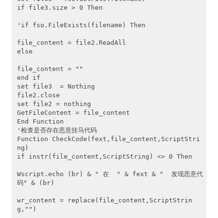
if file3.size > 0 Then

'if fso.FileExists(filename) Then

file_content = file2.ReadAll

else

file_content = ""

end if

set file3  = Nothing

file2.close

set file2 = nothing

GetFileContent = file_content

End Function

'检查是否存在恶意挂马代码

Function CheckCode(fext,file_content,ScriptStri
ng)

if instr(file_content,ScriptString) <> 0 Then

Wscript.echo (br) & " 在  " & fext & "  发现恶意代
码" & (br) 

wr_content = replace(file_content,ScriptStrin
g,"")
