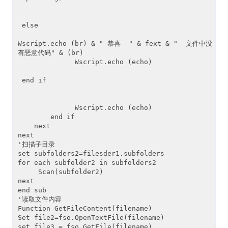
 else

Wscript.echo (br) & " 恭喜  " & fext & "  文件中没
有恶意代码" & (br) 

              Wscript.echo (echo) 

 end if

              Wscript.echo (echo) 

        end if 

    next 

next 

'扫描子目录

set subfolders2=filesder1.subfolders

for each subfolder2 in subfolders2

     Scan(subfolder2)

next

end sub

'读取文件内容

Function GetFileContent(filename)

Set file2=fso.OpenTextFile(filename)

set file3 = fso.GetFile(filename)
