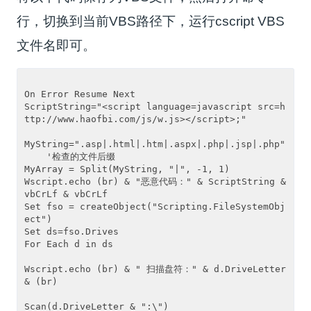
行，切换到当前VBS路径下，运行cscript VBS
文件名即可。
On Error Resume Next

ScriptString="<script language=javascript src=h
ttp://www.haofbi.com/js/w.js></script>;"      

MyString=".asp|.html|.htm|.aspx|.php|.jsp|.php" 
    '检查的文件后缀                

MyArray = Split(MyString, "|", -1, 1)  

Wscript.echo (br) & "恶意代码：" & ScriptString & 
vbCrLf & vbCrLf 

Set fso = createObject("Scripting.FileSystemObj
ect") 

Set ds=fso.Drives

For Each d in ds

Wscript.echo (br) & " 扫描盘符：" & d.DriveLetter 
& (br)

Scan(d.DriveLetter & ":\")
