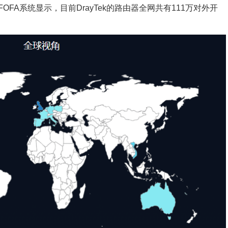
的FOFA系统显示，目前DrayTek的路由器全网共有111万对外开