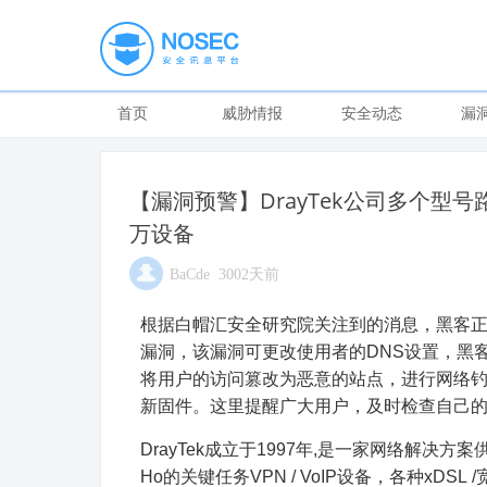
首页
威胁情报
安全动态
漏
【漏洞预警】DrayTek公司多个型号
万设备
BaCde 3002天前
根据白帽汇安全研究院关注到的消息，黑客正在试
漏洞，该漏洞可更改使用者的DNS设置，黑客将其D
将用户的访问篡改为恶意的站点，进行网络钓鱼
新固件。这里提醒广大用户，及时检查自己
DrayTek成立于1997年,是一家网络解决方
Ho的关键任务VPN / VoIP设备，各种xDS