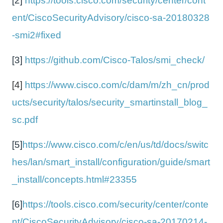
[2]
https://tools.cisco.com/security/center/cont
ent/CiscoSecurityAdvisory/cisco-sa-20180328
-smi2#fixed
[3]
https://github.com/Cisco-Talos/smi_check/
[4]
https://www.cisco.com/c/dam/m/zh_cn/prod
ucts/security/talos/security_smartinstall_blog_
sc.pdf
[5]
https://www.cisco.com/c/en/us/td/docs/switc
hes/lan/smart_install/configuration/guide/smart
_install/concepts.html#23355
[6]
https://tools.cisco.com/security/center/conte
nt/CiscoSecurityAdvisory/cisco-sa-20170214-