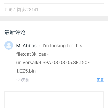
评论:1
阅读:28141
最新评论
M. Abbas :
I'm looking for this
file:cat3k_caa-
universalk9.SPA.03.03.05.SE.150-
1.EZ5.bin
173天前
回复