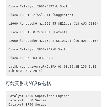
Cisco Catalyst 2960-48TT-L Switch

Cisco IOS 12.2(55)SE11 (Suggested)

c2960-lanbasek9-mz.122-55.SE11.bin(18-AUG-2016)

Cisco IOS 15.0.2-SE10a (Latest)

c2960-lanbasek9-mz.150-2.SE10a.bin(10-NOV-2016)

Cisco Catalyst 3850-24P-E Switch

Cisco IOS-XE 03.03.05.SE

cat3k_caa-universalk9.SPA.03.03.05.SE.150-1.EZ
5.bin(03-NOV-2014)
可能受影响的设备包括:
Catalyst 4500 Supervisor Engines

Catalyst 3850 Series

Catalyst 3750 Series
