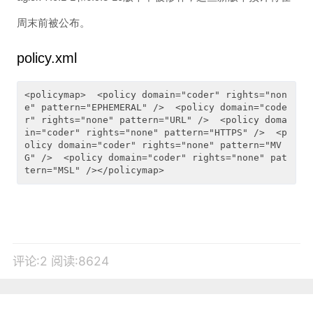
周末前被公布。
policy.xml
<policymap>  <policy domain="coder" rights="non
e" pattern="EPHEMERAL" />  <policy domain="code
r" rights="none" pattern="URL" />  <policy doma
in="coder" rights="none" pattern="HTTPS" />  <p
olicy domain="coder" rights="none" pattern="MV
G" />  <policy domain="coder" rights="none" pat
tern="MSL" /></policymap>
评论:2
阅读:8624